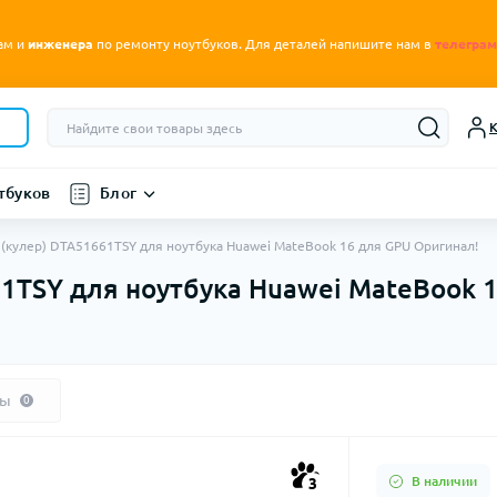
.
ам и
инженера
по ремонту ноутбуков
Для деталей напишите нам в
телеграм
К
тбуков
Блог
(кулер) DTA51661TSY для ноутбука Huawei MateBook 16 для GPU Оригинал!
61TSY для ноутбука Huawei MateBook 
вы
0
В наличии
3