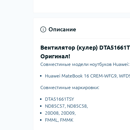
Описание
Вентилятор (кулер) DTA51661
Оригинал!
Совместимые модели ноутбуков Huawei:
Huawei MateBook 16 CREM-WFG9, WFD
Совместимые маркировки:
DTA51661TSY
ND85C57, ND85C58,
20D08, 20D09,
FMML, FMMK