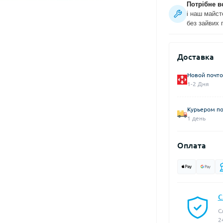
Потрібне в
і наш майст
без зайвих 
Доставка
Новой почто
1-2 Дня
Курьером по
1 день
Оплата
С
С
2