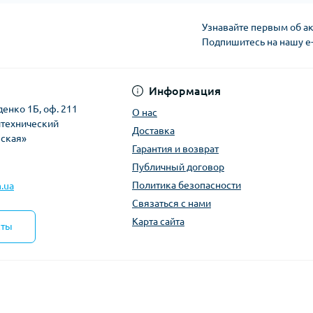
Узнавайте первым об ак
Подпишитесь на нашу e
Политика безопасно
Информация
денко 1Б, оф. 211
О нас
итехнический
Доставка
вская»
Гарантия и возврат
Публичный договор
Политика безопасности
.ua
Связаться с нами
Карта сайта
кты