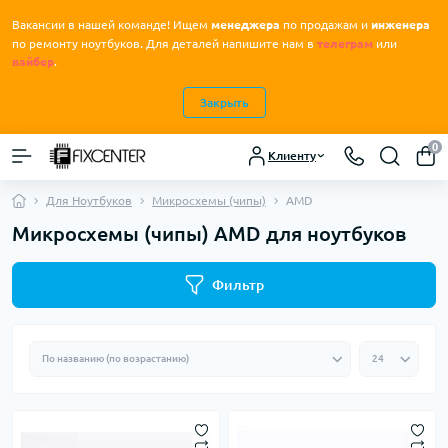
Вакансии в нашей команде! Ищем
менеджера
по продажам и
инженера
.
по ремонту ноутбуков
Для деталей напишите нам в
телеграм
или
вайбер
.
Закрыть
0
Клиенту
Для Ноутбуков
Микросхемы (чипы)
AMD
Микросхемы (чипы) AMD для ноутбуков
Фильтр