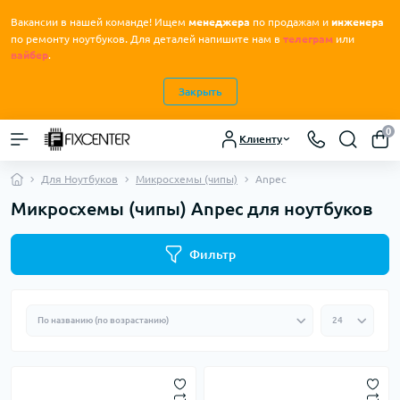
Вакансии в нашей команде! Ищем
менеджера
по продажам и
инженера
.
по ремонту ноутбуков
Для деталей напишите нам в
телеграм
или
вайбер
.
Закрыть
0
Клиенту
Для Ноутбуков
Микросхемы (чипы)
Anpec
Микросхемы (чипы) Anpec для ноутбуков
Фильтр