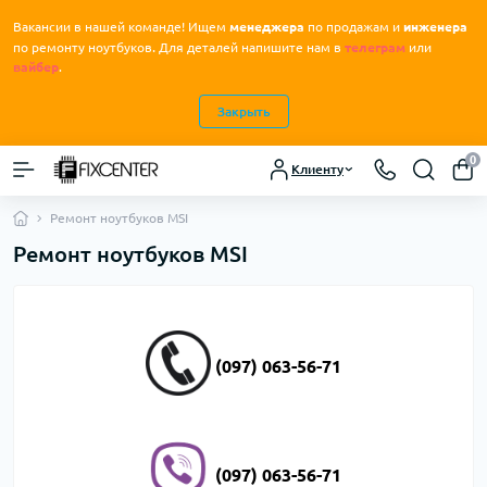
Вакансии в нашей команде! Ищем
менеджера
по продажам и
инженера
.
по ремонту ноутбуков
Для деталей напишите нам в
телеграм
или
вайбер
.
Закрыть
0
Клиенту
Ремонт ноутбуков MSI
Ремонт ноутбуков MSI
(097) 063-56-71
(097) 063-56-71