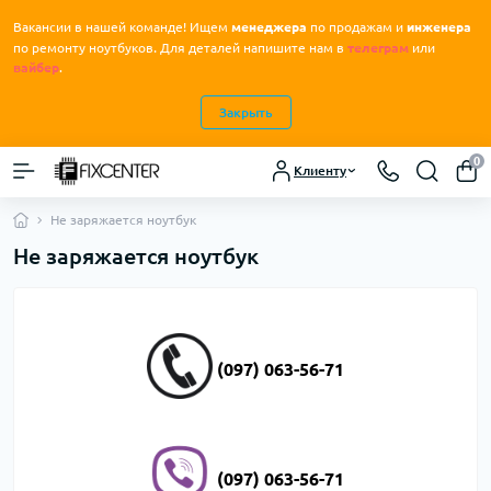
Вакансии в нашей команде! Ищем
менеджера
по продажам и
инженера
.
по ремонту ноутбуков
Для деталей напишите нам в
телеграм
или
вайбер
.
Закрыть
0
Клиенту
Не заряжается ноутбук
Не заряжается ноутбук
(097) 063-56-71
(097) 063-56-71