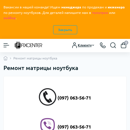
Вакансии в нашей команде! Ищем
менеджера
по продажам и
инженера
.
по ремонту ноутбуков
Для деталей напишите нам в
телеграм
или
вайбер
.
Закрыть
0
Клиенту
Ремонт матрицы ноутбука
Ремонт матрицы ноутбука
(097) 063-56-71
(097) 063-56-71