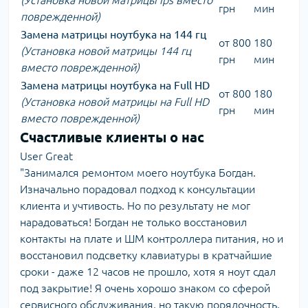
(Установка новой матрицы ips вместо
грн
мин
поврежденной)
Замена матрицы ноутбука на 144 гц
от 800
180
(Установка новой матрицы 144 гц
грн
мин
вместо поврежденной)
Замена матрицы ноутбука на Full HD
от 800
180
(Установка новой матрицы на Full HD
грн
мин
вместо поврежденной)
Счастливые клиенты о нас
User Great
"Занимался ремонтом моего ноутбука Богдан.
Изначально порадовал подход к консультации
клиента и учтивость. Но по результату не мог
нарадоваться! Богдан не только восстановил
контакты на плате и ШМ контроллера питания, но и
восстановил подсветку клавиатуры в кратчайшие
сроки - даже 12 часов не прошло, хотя я ноут сдал
под закрытие! Я очень хорошо знаком со сферой
сервисного обслуживания, но такую порядочность,